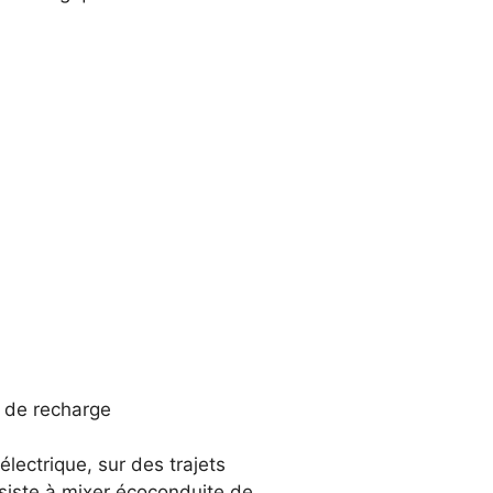
u de recharge
lectrique, sur des trajets
nsiste à mixer écoconduite de