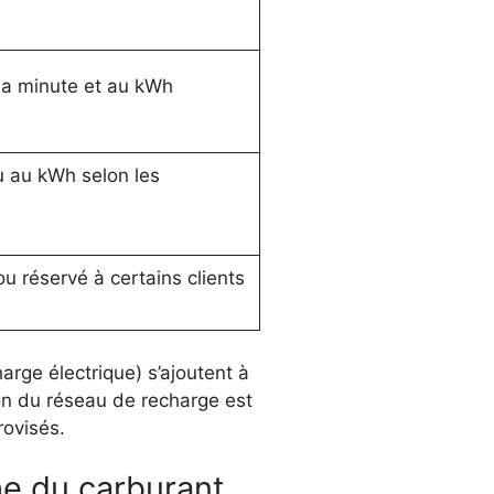
 la minute et au kWh
u au kWh selon les
u réservé à certains clients
arge électrique) s’ajoutent à
ation du réseau de recharge est
rovisés.
he du carburant