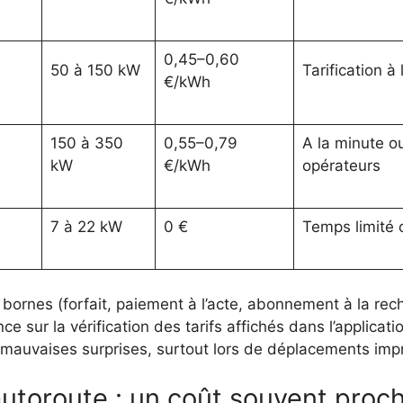
0,45–0,60
50 à 150 kW
Tarification à
€/kWh
150 à 350
0,55–0,79
A la minute o
kW
€/kWh
opérateurs
7 à 22 kW
0 €
Temps limité o
ornes (forfait, paiement à l’acte, abonnement à la rech
lance sur la vérification des tarifs affichés dans l’applic
s mauvaises surprises, surtout lors de déplacements imp
autoroute : un coût souvent proc