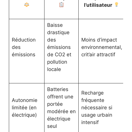
l’utilisateur
Baisse
drastique
Réduction
des
Moins d’impact
des
émissions
environnemental,
émissions
de CO2 et
crit’air attractif
pollution
locale
Batteries
Recharge
offrent une
Autonomie
fréquente
portée
limitée (en
nécessaire si
modérée en
électrique)
usage urbain
électrique
intensif
seul