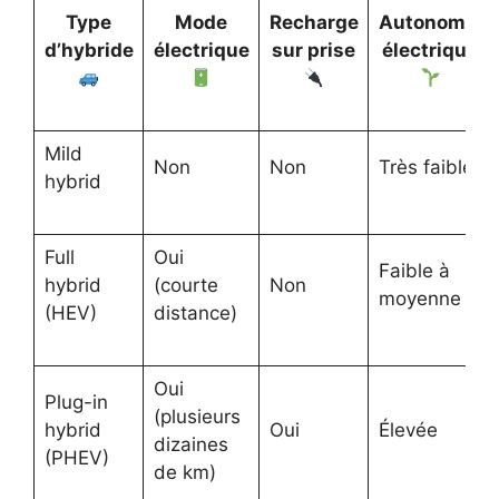
Type
Mode
Recharge
Autonomie
d’hybride
électrique
sur prise
électrique
Mild
Non
Non
Très faible
hybrid
Full
Oui
Faible à
hybrid
(courte
Non
moyenne
(HEV)
distance)
Oui
Plug-in
(plusieurs
hybrid
Oui
Élevée
dizaines
(PHEV)
de km)