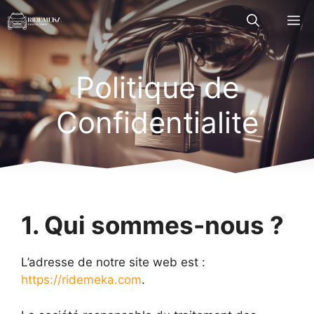
Aller
M
au
contenu
Politique de
Confidentialité
1. Qui sommes-nous ?
L’adresse de notre site web est :
https://ridemeka.com
.