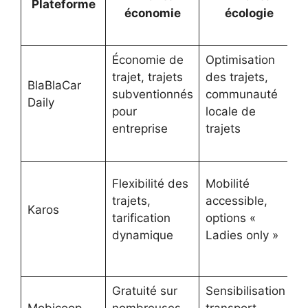
Plateforme
économie
écologie
Économie de
Optimisation
trajet, trajets
des trajets,
BlaBlaCar
subventionnés
communauté
Daily
pour
locale de
entreprise
trajets
Flexibilité des
Mobilité
trajets,
accessible,
Karos
tarification
options «
dynamique
Ladies only »
Gratuité sur
Sensibilisation
Mobicoop
nombreuses
transport