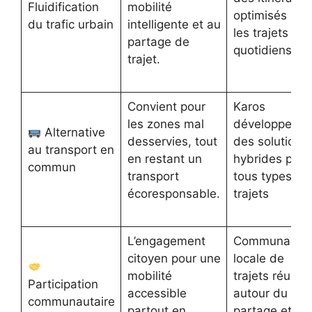
Fluidification
mobilité
optimisés pou
du trafic urbain
intelligente et au
les trajets
partage de
quotidiens
trajet.
Convient pour
Karos
les zones mal
développe
Alternative
desservies, tout
des solutions
au transport en
en restant un
hybrides pour
commun
transport
tous types de
écoresponsable.
trajets
L’engagement
Communauté
citoyen pour une
locale de
mobilité
trajets réunie
Participation
accessible
autour du
communautaire
partout en
partage et de