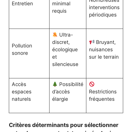
Nombreuses
Entretien
minimal
interventions
requis
périodiques
Ultra-
discret,
Bruyant,
Pollution
écologique
nuisances
sonore
et
sur le terrain
silencieuse
Accès
Possibilité
espaces
d’accès
Restrictions
naturels
élargie
fréquentes
Critères déterminants pour sélectionner