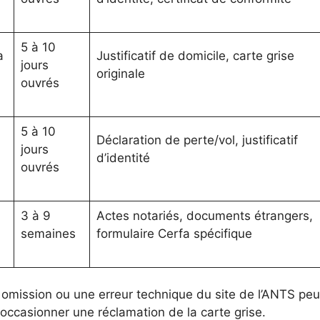
5 à 10
a
Justificatif de domicile, carte grise
jours
originale
ouvrés
5 à 10
Déclaration de perte/vol, justificatif
jours
d’identité
ouvrés
3 à 9
Actes notariés, documents étrangers,
semaines
formulaire Cerfa spécifique
mission ou une erreur technique du site de l’ANTS peut 
t occasionner une réclamation de la carte grise.